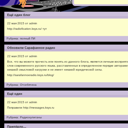
Ещё один блог
22 мая 2015 от admin
http://radiofication.ksys.ru/ тут
Рубрика:
полный ПИ
Обновили Сарафанное радио
22 мая 2015 от admin
Все, что вы можете прочесть или понять из данного блога, является личным восприят
слов современного русского языка, расставленных в определенном порядке авторами
никакой смысловой нагрузки и не имеет никакой юридической силы.
http://sarafannoeradio.ksys.ru/blog/
Рубрика:
Отсебятина
Ещё один
22 мая 2015 от admin
Поправили http://messages.ksys.ru
Рубрика:
Радиохулиганы
Припёрло…