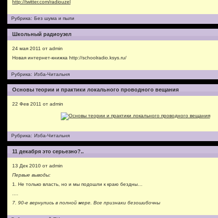
http://twitter.com/radiouzel
Рубрика:
Без шума и пыли
Школьный радиоузел
24 мая 2011 от admin
Новая интернет-книжка http://schoolradio.ksys.ru/
Рубрика:
Изба-Читальня
Основы теории и практики локального проводного вещания
22 Фев 2011 от admin
Рубрика:
Изба-Читальня
11 декабря это серьезно?..
13 Дек 2010 от admin
Первые выводы:
1. Не только власть, но и мы подошли к краю бездны…
….
7. 90-е вернулись в полной мере. Все признаки безошибочны