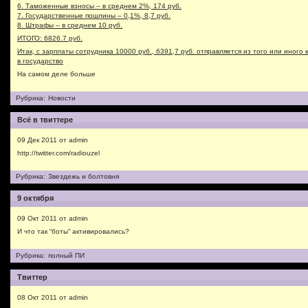
6. Таможенные взносы – в среднем 2%, 174 руб.
7. Государственные пошлины – 0,1%, 8,7 руб.
8. Штрафы – в среднем 10 руб.
ИТОГО: 6826.7 руб.
Итак, с зарплаты сотрудника 10000 руб., 6391,7 руб. отправляется из того или иного
в государство
На самом деле больше
Рубрика:
Новости
Всё в твиттере
09 Дек 2011 от admin
http://twitter.com/radiouzel
Рубрика:
Звездежь и болтовня
9 октября
09 Окт 2011 от admin
И что так “боты” активировались?
Рубрика:
полный ПИ
Твиттер
08 Окт 2011 от admin