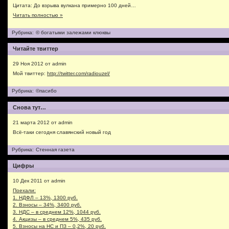
Цитата: До взрыва вулкана примерно 100 дней…
Читать полностью »
Рубрика:
© богатыми залежами клюквы
Читайте твиттер
29 Ноя 2012 от admin
Мой твиттер:
http://twitter.com/radiouzel/
Рубрика:
©пасибо
Снова тут…
21 марта 2012 от admin
Всё-таки сегодня славянский новый год
Рубрика:
Стенная газета
Цифры
10 Дек 2011 от admin
Поехали:
1. НДФЛ – 13%, 1300 руб.
2. Взносы – 34%, 3400 руб.
3. НДС – в среднем 12%, 1044 руб.
4. Акцизы – в среднем 5%, 435 руб.
5. Взносы на НС и ПЗ – 0,2%, 20 руб.