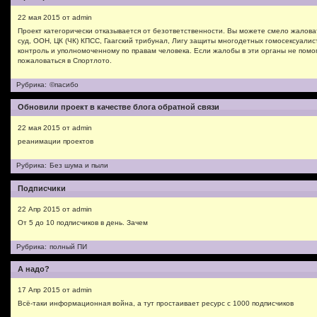
22 мая 2015 от admin
Проект категорически отказывается от безответственности. Вы можете смело жаловат
суд, ООН, ЦК (ЧК) КПСС, Гаагский трибунал, Лигу защиты многодетных гомосексуали
контроль и уполномоченному по правам человека. Если жалобы в эти органы не помо
пожаловаться в Спортлото.
Рубрика:
©пасибо
Обновили проект в качестве блога обратной связи
22 мая 2015 от admin
реанимации проектов
Рубрика:
Без шума и пыли
Подписчики
22 Апр 2015 от admin
От 5 до 10 подписчиков в день. Зачем
Рубрика:
полный ПИ
А надо?
17 Апр 2015 от admin
Всё-таки информационная война, а тут простаивает ресурс с 1000 подписчиков