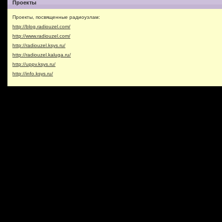
Проекты
Проекты, посвященные радиоузлам:
http://blog.radiouzel.com/
http://www.radiouzel.com/
http://radiouzel.ksys.ru/
http://radiouzel.kaluga.ru/
http://uppv.ksys.ru/
http://info.ksys.ru/