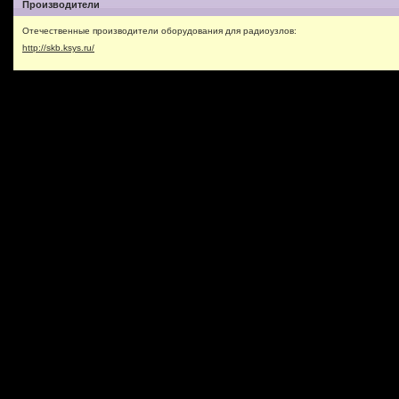
Производители
Отечественные производители оборудования для радиоузлов:
http://skb.ksys.ru/