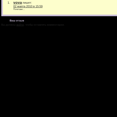
vova
пишет:
02 марта 2010 в 15:59
Почитаем…
Ваш отзыв
Вы должны
войти
, чтобы оставлять комментарии.