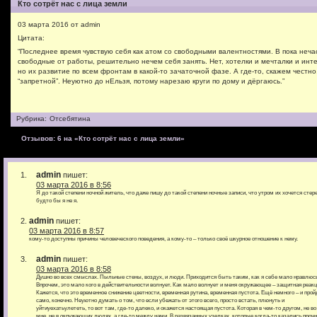
Кто сотрёт нас с лица земли
03 марта 2016 от admin
Цитата:
“Последнее время чувствую себя как атом со свободными валентностями. В пока неч
свободные от работы, решительно нечем себя занять. Нет, хотелки и мечталки и инте
но их развитие по всем фронтам в какой-то зачаточной фазе. А где-то, скажем честно
“запретной”. Неуютно до нЕльзя, потому нарезаю круги по дому и дёргаюсь.”
Рубрика:
Отсебятина
Отзывов: 6 на «Кто сотрёт нас с лица земли»
admin
пишет:
03 марта 2016 в 8:56
Я до такой степени ночной житель, что даже пишу до такой степени ночные записи, что утром их хочется стере
будто бы я не я.
admin
пишет:
03 марта 2016 в 8:57
кому-то доступны причины человеческого поведения, а кому-то – только своё шкурное отношение к нему.
admin
пишет:
03 марта 2016 в 8:58
Душно во всех смыслах. Пыльные стены, воздух, и люди. Приходится быть таким, как я себе мало нравлюс
Впрочем, это мало кого в действительности волнует. Как мало волнует и меня окружающее – защитная реакц
Кажется, что это временное снижение цветности, временная рутина, временная пустота. Ещё немного – и прой
само, конечно. Неуютно думать о том, что если убежать от этого всего, просто встать, плюнуть и
уйтиуехатьулететь, то вот там, где-то далеко, и окажется настоящая пустота. Которая в чем-то другом, не во
мне, не в окружающих людях, а где-то между нами. В развязанных узелках, которые когда-то казались проч