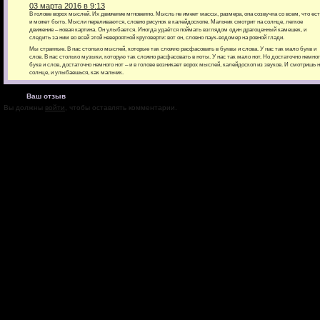
03 марта 2016 в 9:13
В голове ворох мыслей. Их движение мгновенно. Мысль не имеет массы, размера, она созвучна со всем, что ес
и может быть. Мысли переливаются, словно рисунок в калейдоскопе. Мальчик смотрит на солнце, легкое
движение – новая картина. Он улыбается. Иногда удаётся поймать взглядом один драгоценный камешек, и
следить за ним во всей этой невероятной круговерти: вот он, словно паук-водомер на ровной глади.
Мы странные. В нас столько мыслей, которые так сложно расфасовать в буквы и слова. У нас так мало букв и
слов. В нас столько музыки, которую так сложно расфасовать в ноты. У нас так мало нот. Но достаточно немно
букв и слов, достаточно немного нот – и в голове возникает ворох мыслей, калейдоскоп из звуков. И смотришь 
солнце, и улыбаешься, как мальчик.
Ваш отзыв
Вы должны
войти
, чтобы оставлять комментарии.