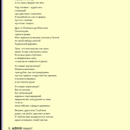
и эта связь придает им имя.
Над головою – худая сеть
созвездий,
где царствуют сквозняки.
И вышибается, как в городки,
пустота ‘любовь’
пустотою ‘смерть’.
Дует от Рыбинска до Монголии.
Полоски ржи
горячи и ржавы.
Мозг приносится ветром (смотри у Гоголя)
из какой-нибудь мелкой
буржуазной державы.
Луна , что пола внутри, как цель,
имеет блажь соблазнить наган.
Если выстроить бублики
в непрерывную цепь,
то внутри их завертится ураган.
Кто живет внутри ветра?
Мнимые величины,
тени дубов, чьи тела разрушены,
пустые тревоги, следствия без причины
и не воплотившиеся
в пустомелю души.
Кто живет вовне ветра?
Все остальное.
Бог, избегающий
видимых подтверждений,
предпочитает, мне думается, иное,
то есть:
иные пейзажи, заводи и движенья.
Ветрено, други мои. Глубокие
дыры, как рыбы, вдыхают ртами.
И твой же крик возвратится в легкие,
едва коснувшись твоей гортани.
admin
пишет: