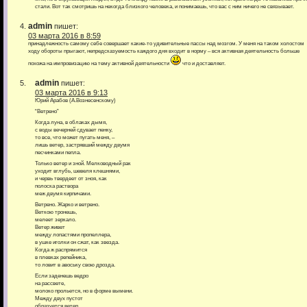
стали. Вот так смотришь на некогда близкого человека, и понимаешь, что вас с ним ничего не связывает.
admin
пишет:
03 марта 2016 в 8:59
принадлежность самому себе совершает какие-то удивительные пассы над мозгом. У меня на таком холостом
ходу обороты прыгают, непредсказуемость каждого дня входит в норму – вся активная деятельность больше
похожа на импровизацию на тему активной деятельности
что и доставляет.
admin
пишет:
03 марта 2016 в 9:13
Юрий Арабов (А.Вознесенскому)
“Ветрено”
Когда луна, в облаках дымя,
с воды вечерней сдувает пенку,
то все, что может пугать меня, –
лишь ветер, застрявший между двумя
песчинками пепла.
Только ветер и зной. Мелководный рак
уходит вглубь, шевеля клешнями,
и червь твердеет от зноя, как
полоска раствора
меж двумя кирпичами.
Ветрено. Жарко и ветрено.
Веткою тронешь,
мелеет зеркало.
Ветер живет
между лопастями пропеллера,
в ушке иголки он сжат, как звезда.
Когда ж распрямится
в плевках репейника,
то ловит в авоську свою дрозда.
Если заденешь ведро
на рассвете,
молоко прольется, но в форме вымени.
Между двух пустот
образуется ветер,