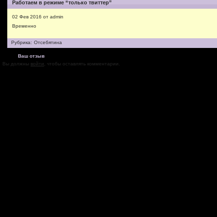
Работаем в режиме “только твиттер”
02 Фев 2016 от admin
Временно
Рубрика:
Отсебятина
Ваш отзыв
Вы должны
войти
, чтобы оставлять комментарии.