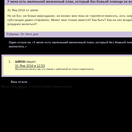
У меня есть маленький жизненный план, который без божьей помощи не в
31 Янв 2016 от admin
Но ни Бог, ни божье мироздание, ни космос мне пока не торопятся помогать, хоть за
субстанции давно отправлен. Может мне только кажется? Как быть? Как на них возде
усерднее молиться?..
Рубрика:
От ©его дня
Один отзыв на «У меня есть маленький жизненный план, который без божьей по
воплотить.»
admin
пишет:
31 Янв 2016 в 12:53
Желательно писать тем, кто знаком с проблемой не только теоретически.
Ваш отзыв
Вы должны
войти
, чтобы оставлять комментарии.