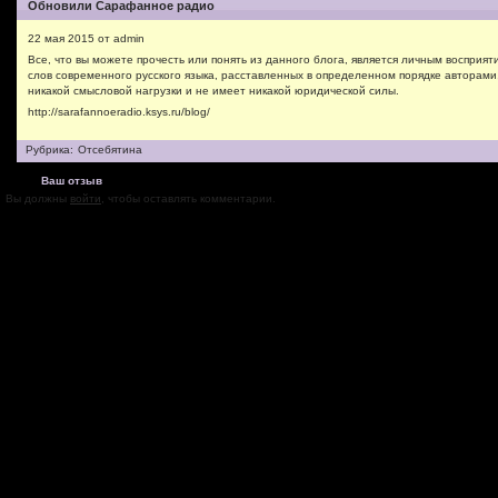
Обновили Сарафанное радио
22 мая 2015 от admin
Все, что вы можете прочесть или понять из данного блога, является личным восприят
слов современного русского языка, расставленных в определенном порядке авторами
никакой смысловой нагрузки и не имеет никакой юридической силы.
http://sarafannoeradio.ksys.ru/blog/
Рубрика:
Отсебятина
Ваш отзыв
Вы должны
войти
, чтобы оставлять комментарии.