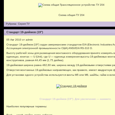
Схема общая ТУ 204
Рубрика:
Серия ТУ
Стандарт 19-дюймов (19")
05 Авг 2010 от admin
Стандарт 19-дюймов (19″) задан американским стандартом EIA (Electronic Industries A
Ассоциация электронной промышленности США) ANSI/EIA RS-310 D.
Высоту рабочей зоны для размещения монтажного оборудования принято измерять в
единицах, юнитах — U (Unit), где U — единица измерения высоты 19-дюймовых монт
конструктивов, равная 44,45 мм (1,75 дюйма).
19-дюймовая ширина равна 482,60 мм, ширина между 19-дюймовыми отверстиями ра
Отверстия монтажных 19-дюймовых направляющих, как правило, имеют квадратную ф
Для установки одного устройства используются винты М5 или М6, шайбы, гайки в коли
Стандарт 19-дюймов (19″). Для увеличения — нажмите.
Наиболее популярные термины:
Rack — шкаф, стойка, рама, кабинет.