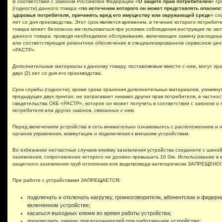
В соответствии с Законом Российской Федерации «
О защите прав потребителей
» ср
(годности) данного товара «
по истечении которого он может представлять опаснос
здоровья потребителя, причинять вред его имуществу или окружающей среде
» со
лет со дня производства. Этот срок является временем, в течение которого потребит
товара может безопасно им пользоваться при условии соблюдения инструкции по экс
данного товара, проводя необходимое обслуживание, включающее замену расходных
или соответствующее ремонтное обеспечение в специализированном сервисном це
«
РА
СТР».
Дополнительные материалы к данному товару, поставляемые вместе с ним, могут хра
двух (2) лет со дня его производства.
Срок службы (годности), кроме срока хранения дополнительных материалов, упомяну
предыдущих двух пунктах, не затрагивает никаких других прав потребителя, в частнос
свидетельства СКБ «
РА
СТР», которое он может получить в соответствии с законом о 
потребителя или других законов, связанных с ним.
Перед включением устройства в сеть внимательно ознакомьтесь с расположением и
органов управления, коммутации и подключения к внешним устройствам.
Во избежание несчастных случаев клемму заземления устройства соедините с шино
заземления, сопротивление которого не должно превышать 10 Ом. Использование в 
защитного заземления труб отопления или водопровода категорически ЗАПРЕЩЕНО!
При работе с устройствами ЗАПРЕЩАЕТСЯ:
подключать и отключать нагрузку, громкоговорители, абонентские и фидерн
включенном устройстве;
касаться выходных клемм во время работы устройства;
производить замену предохранителей при работающем устройстве;