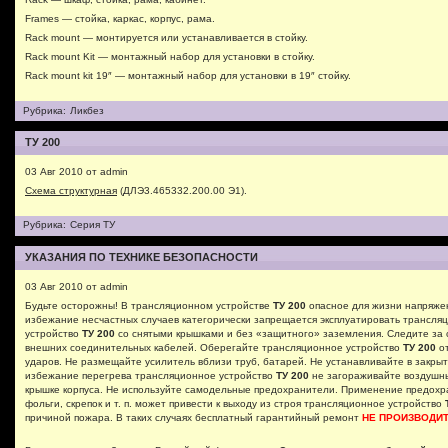
Frames — стойка, каркас, корпус, рама.
Rack mount — монтируется или устанавливается в стойку.
Rack mount Kit — монтажный набор для установки в стойку.
Rack mount kit 19″ — монтажный набор для установки в 19″ стойку.
Рубрика:
Ликбез
ТУ 200
03 Авг 2010 от admin
Схема структурная
(ДЛЭ3.465332.200.00 Э1).
Рубрика:
Серия ТУ
УКАЗАНИЯ ПО ТЕХНИКЕ БЕЗОПАСНОСТИ
03 Авг 2010 от admin
Будьте осторожны! В трансляционном устройстве
ТУ 200
опасное для жизни напряже
избежание несчастных случаев категорически запрещается эксплуатировать трансля
устройство
ТУ 200
со снятыми крышками и без «защитного» заземления. Следите за
внешних соединительных кабелей. Оберегайте трансляционное устройство
ТУ 200
от
ударов. Не размещайте усилитель вблизи труб, батарей. Не устанавливайте в закры
избежание перегрева трансляционное устройство
ТУ 200
не загораживайте воздушн
крышке корпуса. Не используйте самодельные предохранители. Применение предохр
фольги, скрепок и т. п. может привести к выходу из строя трансляционное устройство
причиной пожара. В таких случаях бесплатный гарантийный ремонт
НЕ ПРОИЗВОДИТ