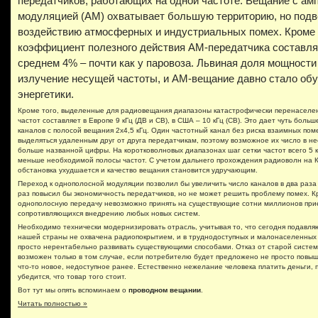
передатчиков, работающих на одной частоте. Вещание с ам
модуляцией (АМ) охватывает большую территорию, но под
воздействию атмосферных и индустриальных помех. Кроме 
коэффициент полезного действия АМ-передатчика составля
среднем 4% – почти как у паровоза. Львиная доля мощности
излучение несущей частоты, и АМ-вещание давно стало обу
энергетики.
Кроме того, выделенные для радиовещания диапазоны катастрофически перенаселен
частот составляет в Европе 9 кГц (ДВ и СВ), в США – 10 кГц (СВ). Это дает чуть боль
каналов с полосой вещания 2х4,5 кГц. Один частотный канал без риска взаимных пом
выделяться удаленным друг от друга передатчикам, поэтому возможное их число в не
больше названной цифры. На коротковолновых диапазонах шаг сетки частот всего 5 к
меньше необходимой полосы частот. С учетом дальнего прохождения радиоволн на 
обстановка ухудшается и качество вещания становится удручающим.
Переход к однополосной модуляции позволил бы увеличить число каналов в два раза 
раз повысил бы экономичность передатчиков, но не может решить проблему помех. К
однополосную передачу невозможно принять на существующие сотни миллионов при
сопротивляющихся внедрению любых новых систем.
Необходимо технически модернизировать отрасль, учитывая то, что сегодня подавл
нашей страны не охвачена радиопокрытием, и в труднодоступных и малонаселенных
просто нерентабельно развивать существующими способами. Отказ от старой систе
возможен только в том случае, если потребителю будет предложено не просто повыш
что-то новое, недоступное ранее. Естественно нежелание человека платить деньги, п
убедится, что товар того стоит.
Вот тут мы опять вспоминаем о
проводном вещании
.
Читать полностью »