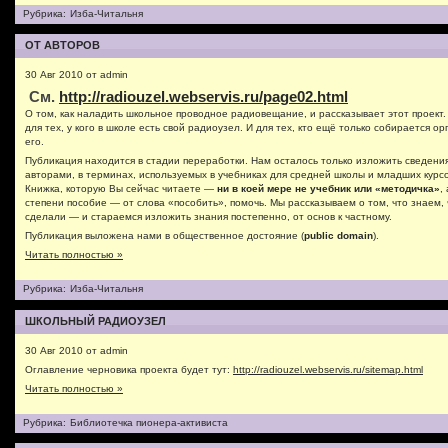
Рубрика:
Изба-Читальня
ОТ АВТОРОВ
30 Авг 2010 от admin
См.
http://radiouzel.webservis.ru/page02.html
О том, как наладить школьное проводное радиовещание, и рассказывает этот проект.
для тех, у кого в школе есть свой радиоузел. И для тех, кто ещё только собирается о
его.
Публикация находится в стадии переработки. Нам осталось только изложить сведен
авторами, в терминах, используемых в учебниках для средней школы и младших курсо
Книжка, которую Вы сейчас читаете —
ни в коей мере не учебник или «методичка»
,
степени пособие — от слова «пособить», помочь. Мы рассказываем о том, что знаем,
сделали — и стараемся изложить знания постепенно, от основ к частному.
Публикация выложена нами в общественное достояние (
public domain
).
Читать полностью »
Рубрика:
Изба-Читальня
ШКОЛЬНЫЙ РАДИОУЗЕЛ
30 Авг 2010 от admin
Оглавление черновика проекта будет тут:
http://radiouzel.webservis.ru/sitemap.html
Читать полностью »
Рубрика:
Библиотечка пионера-активиста