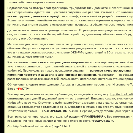
только собирается организовывать его.
Подготовлено по материалам публикации тридцатилетней давности «Говорит школь
но в современной адаптации… учитывая современные реалии. Учитывая, что новейш
как инструмент движения вперед
?.. — это
миф
, навязанный их разработчиками и п
Более того, именно новейшие технологии часто становятся тормозом прогресса, есл
понимать под ним не скорость осуществления процесса, а эффективность полученно
Да, мы опять вспоминаем о проводном вещании. К преимуществам радиовещания по 
следует отнести такие, как бесперебойность работы, дешевизну абонентского обору
простоту его обслуживания.
Многие сегодня, используя свой опыт в построении систем речевого оповещения ил
объектов, берутся и за организацию школьных радиоузлов и… наступают на те же с
что и на первых этапах массового открытия УКВ-FM-радиостанций в 90-х годах, котор
занимались «все кому не лень».
Рассказываем о
классическом проводном вещании
— системе однонаправленной п
акустических сигналов от центральной вещательной станции ко многим слушателям 
(кабелям). Преимущества такого проводного вещания —
высокое качество звучания
помех при простоте и дешевизне абонентских приёмников
. Недостатки — необходи
разветвлённых вещательных сетей, возможность использования только стационарных
Обновления следуют еженедельно. Авторы и исполнители прроекта от Инженерно-Те
Бюро «
РА
СТР
».
Эта версия для печати интернет-публикации, находящейся по адресу:
http://school.rad
оптимизирована для IE (в дальнейшем — постраничная). Внешние ссылки, в основно
Набирайте вручную. Структурно публикация будет разделена на отдельные страницы
страница открывается в отдельном окне. Обратите внимание на оперативную инфо
«текстовых врезках» — «
АВТОРСКИЕ ВСТАВКИ
». Переход между страницами через «
Все примечания перенесены в отдельный раздел «
ПРИМЕЧАНИЯ
». Все комментарии
предложения, черновые записи и прочее в блоге проекта «
РАДИОУЗЕЛ
».
См.
http://radiouzel.webservis.ru/page01.html