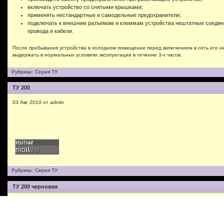
включать устройство со снятыми крышками;
применять нестандартные и самодельные предохранители;
подключать к внешним разъемам и клеммам устройства нештатные соеди
провода и кабели.
После пребывания устройства в холодном помещении перед включением в сеть его 
выдержать в нормальных условиях эксплуатации в течение 3-х часов.
Рубрика:
Серия ТУ
ТУ 200
03 Авг 2010 от admin
Рубрика:
Серия ТУ
ТУ 200 черновик
03 Авг 2010 от admin
ТУ 200 И ПРОИЗВОДНЫЕ ОТ НЕГО