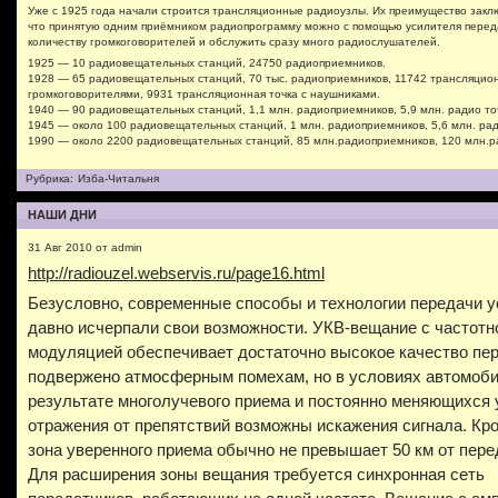
Уже с 1925 года начали строится трансляционные радиоузлы. Их преимущество заклю
что принятую одним приёмником радиопрограмму можно с помощью усилителя пере
количеству громкоговорителей и обслужить сразу много радиослушателей.
1925 — 10 радиовещательных станций, 24750 радиоприемников.
1928 — 65 радиовещательных станций, 70 тыс. радиоприемников, 11742 трансляцион
громкоговорителями, 9931 трансляционная точка с наушниками.
1940 — 90 радиовещательных станций, 1,1 млн. радиоприемников, 5,9 млн. радио то
1945 — около 100 радиовещательных станций, 1 млн. радиоприемников, 5,6 млн. рад
1990 — около 2200 радиовещательных станций, 85 млн.радиоприемников, 120 млн.р
Рубрика:
Изба-Читальня
НАШИ ДНИ
31 Авг 2010 от admin
http://radiouzel.webservis.ru/page16.html
Безусловно, современные способы и технологии передачи у
давно исчерпали свои возможности. УКВ-вещание с частотн
модуляцией обеспечивает достаточно высокое качество пер
подвержено атмосферным помехам, но в условиях автомоби
результате многолучевого приема и постоянно меняющихся 
отражения от препятствий возможны искажения сигнала. Кро
зона уверенного приема обычно не превышает 50 км от пере
Для расширения зоны вещания требуется синхронная сеть