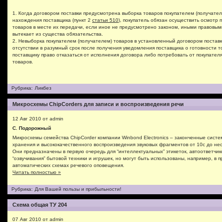
1. Когда договором поставки предусмотрена выборка товаров покупателем (получател
нахождения поставщика (пункт 2
статьи 510
), покупатель обязан осуществить осмотр
товаров в месте их передачи, если иное не предусмотрено законом, иными правовым
вытекает из существа обязательства.
2. Невыборка покупателем (получателем) товаров в установленный договором поставки
отсутствии в разумный срок после получения уведомления поставщика о готовности т
поставщику право отказаться от исполнения договора либо потребовать от покупател
товаров.
Рубрика:
Ликбез
Микросхемы ChipCorders для записи и воспроизведения речи
12 Авг 2010 от admin
С. Подорожный
Микросхемы семейства ChipCorder компании Winbond Electronics – законченные систе
хранения и высококачественного воспроизведения звуковых фрагментов от 10с до нес
Они предназначены в первую очередь для “интеллектуальных” этикеток, автоответчик
“озвучивания” бытовой техники и игрушек, но могут быть использованы, например, в
автоматических схемах речевого оповещения.
Читать полностью »
Рубрика:
Для Вашей пользы и прибыльности!
Схема общая ТУ 204
07 Авг 2010 от admin