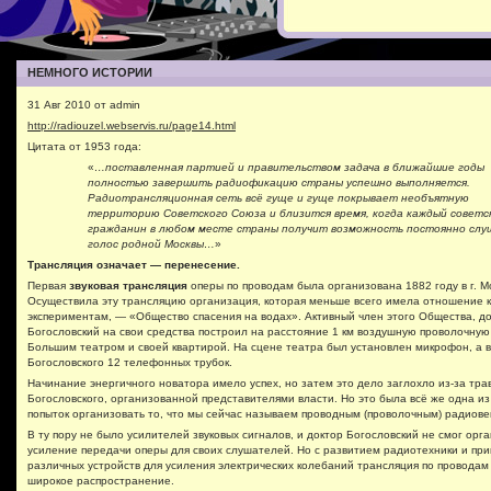
НЕМНОГО ИСТОРИИ
31 Авг 2010 от admin
http://radiouzel.webservis.ru/page14.html
Цитата от 1953 года:
«
…поставленная партией и правительством задача в ближайшие годы
полностью завершить радиофикацию страны успешно выполняется.
Радиотрансляционная сеть всё гуще и гуще покрывает необъятную
территорию Советского Союза и близится время, когда каждый советс
гражданин в любом месте страны получит возможность постоянно слу
голос родной Москвы…
»
Трансляция означает — перенесение.
Первая
звуковая трансляция
оперы по проводам была организована 1882 году в г. М
Осуществила эту трансляцию организация, которая меньше всего имела отношение 
экспериментам, — «Общество спасения на водах». Активный член этого Общества, д
Богословский на свои средства построил на расстояние 1 км воздушную проволочну
Большим театром и своей квартирой. На сцене театра был установлен микрофон, а в
Богословского 12 телефонных трубок.
Начинание энергичного новатора имело успех, но затем это дело заглохло из-за тра
Богословского, организованной представителями власти. Но это была всё же одна из
попыток организовать то, что мы сейчас называем проводным (проволочным) радиов
В ту пору не было усилителей звуковых сигналов, и доктор Богословский не смог орг
усиление передачи оперы для своих слушателей. Но с развитием радиотехники и пр
различных устройств для усиления электрических колебаний трансляция по провода
широкое распространение.