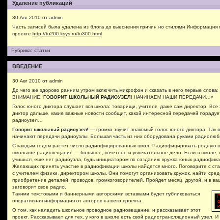
Удаление публикаций
30 Авг 2010 от admin
Часть записей была удалена из блога до выеснения причин но стилями Информация 
проекте
http://tu200.ksys.ru/tu300.html
Рубрика:
статьи
ВВЕДЕНИЕ
30 Авг 2010 от admin
До чего же здорово ранним утром включить микрофон и сказать в него первые слов
ВНИМАНИЕ!
ГОВОРИТ ШКОЛЬНЫЙ РАДИОУЗЕЛ
! НАЧИНАЕМ НАШИ ПЕРЕДАЧИ…»
Голос юного диктора слушает вся школа: товарищи, учителя, даже сам директор. Все 
диктор дальше, какие важные новости сообщит, какой интересной передачей пораду
радиоузел…
Говорит школьный радиоузел!
— громко звучит знакомый голос юного диктора. Так 
начинают передачи радиоузлы. Большая часть из них оборудована руками радиолюб
С каждым годом растет число радиофицированных школ. Радиофицировать родную ш
школьное радиовещание — большое, почетное и увлекательное дело. Если в школе, 
учишься, еще нет радиоузла, будь инициатором по созданию кружка юных радиофика
Желающих принять участие в радиофикации школы найдется много. Поговорите с ст
с учителем физики, директором школы. Они помогут организовать кружок, найти сред
приобретение деталей, проводов, громкоговорителей. Пройдет месяц, другой, и в в
заговорит свое радио.
Такими текстовыми и баннерными авторскими вставками будет публиковаться
оперативная информация от авторов нашего проекта.
О том, как наладить школьное проводное радиовещание, и рассказывает этот
проект. Рассказывает для тех, у кого в школе есть свой радиотрансляционный узел. И 