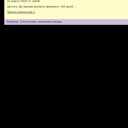
11 марта 2015 от admin
Цитата: До взрыва вулкана примерно 100 дней…
Читать полностью »
Рубрика:
© богатыми залежами клюквы