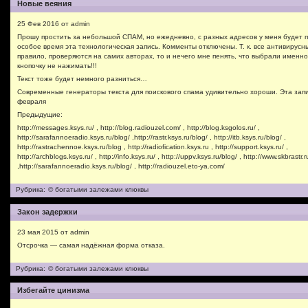
Новые веяния
25 Фев 2016 от admin
Прошу простить за небольшой СПАМ, но ежедневно, с разных адресов у меня будет п
особое время эта технологическая запись. Комменты отключены. Т. к. все антивирусны
правило, проверяются на самих авторах, то и нечего мне пенять, что выбрали именно
кнопочку не нажимать!!!
Текст тоже будет немного разниться…
Современные генераторы текста для поискового спама удивительно хороши. Эта запи
февраля
Предыдущие:
http://messages.ksys.ru/ , http://blog.radiouzel.com/ , http://blog.ksgolos.ru/ ,
http://sarafannoeradio.ksys.ru/blog/ ,http://rastr.ksys.ru/blog/ , http://itb.ksys.ru/blog/ ,
http://rastrachennoe.ksys.ru/blog , http://radiofication.ksys.ru , http://support.ksys.ru/ ,
http://archblogs.ksys.ru/ , http://info.ksys.ru/ , http://uppv.ksys.ru/blog/ , http://www.skbrastr.r
,http://sarafannoeradio.ksys.ru/blog/ , http://radiouzel.eto-ya.com/
Рубрика:
© богатыми залежами клюквы
Закон задержки
23 мая 2015 от admin
Отсрочка — самая надёжная форма отказа.
Рубрика:
© богатыми залежами клюквы
Избегайте цинизма