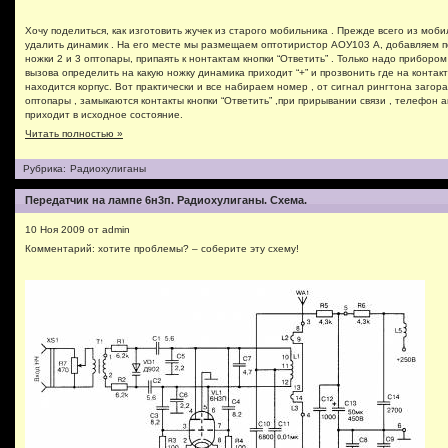
Хочу поделиться, как изготовить жучек из старого мобильника . Прежде всего из моб
удалить динамик . На его месте мы размещаем оптотиристор АОУ103 А, добавляем п
ножки 2 и 3 оптопары, припаять к нонтактам кнопки “Ответить” . Только надо прибором
вызова определить на какую ножку динамика приходит “+” и прозвонить где на контакт
находится корпус. Вот практически и все набираем номер , от сигнал рингтона загор
оптопары , замыкаются контакты кнопки “Ответить” ,при прирывании связи , телефон 
приходит в исходное состояние.
Читать полностью »
Рубрика:
Радиохулиганы
Передатчик на лампе 6н3п. Радиохулиганы. Схема.
10 Ноя 2009 от admin
Комментарий: хотите проблемы? – соберите эту схему!