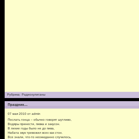
Рубрика:
Радиохулиганы
Праздник…
07 мая 2010 от admin
Послать гонца – обычно говорят шутливо,
Водяры принести, пивка и закусон.
В лихие годы было не до пива,
Набата звук тревожил всех как стон.
Все знали, что-то неожиданно случилось,