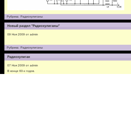
Рубрика:
Радиохулиганы
Новый раздел "Радиохулиганы"
09 Ноя 2009 от admin
Рубрика:
Радиохулиганы
Радиохулиган
07 Ноя 2009 от admin
В конце 60-х годов.
Каждый ребенок имел возможность выразить свою индивидуальность. Это сейчас ро
своему чаду род занятий. Каждый старается привить ребенку любовь к богатству и с
путями. Невзирая на способности и желания индивидуума. Тот еще при рождении, пон
великий, тянет из родителей все жилы, вместе с деньгами.
Читать полностью »
Рубрика:
Радиохулиганы
Красный день календаря
07 Ноя 2009 от admin