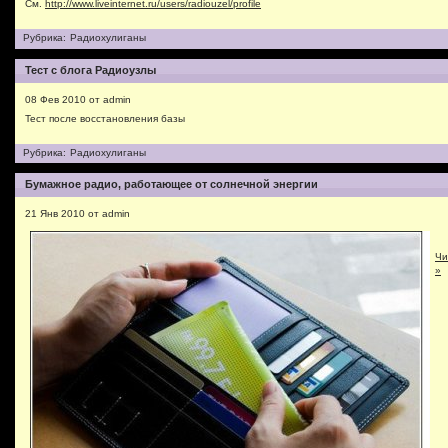
См.
http://www.liveinternet.ru/users/radiouzel/profile
Рубрика:
Радиохулиганы
Тест с блога Радиоузлы
08 Фев 2010 от admin
Тест после восстановления базы
Рубрика:
Радиохулиганы
Бумажное радио, работающее от солнечной энергии
21 Янв 2010 от admin
Чи
»