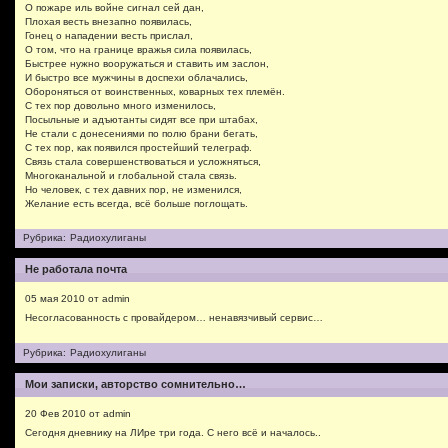
О пожаре иль войне сигнал сей дан,
Плохая весть внезапно появилась,
Гонец о нападении весть прислал,
О том, что на границе вражья сила появилась,
Быстрее нужно вооружаться и ставить им заслон,
И быстро все мужчины в доспехи облачались,
Обороняться от воинственных, коварных тех племён.
С тех пор довольно много изменилось,
Посыльные и адъютанты сидят все при штабах,
Не стали с донесениями по полю брани бегать,
С тех пор, как появился простейший телеграф.
Связь стала совершенствоваться и усложняться,
Многоканальной и глобальной стала связь.
Но человек, с тех давних пор, не изменился,
Желание есть всегда, всё больше поглощать.
Рубрика:
Радиохулиганы
Не работала почта
05 мая 2010 от admin
Несогласованность с провайдером… ненавязчивый сервис…
Рубрика:
Радиохулиганы
Мои записки, авторство сомнительно…
20 Фев 2010 от admin
Сегодня дневнику на ЛИре три года. С него всё и началось..