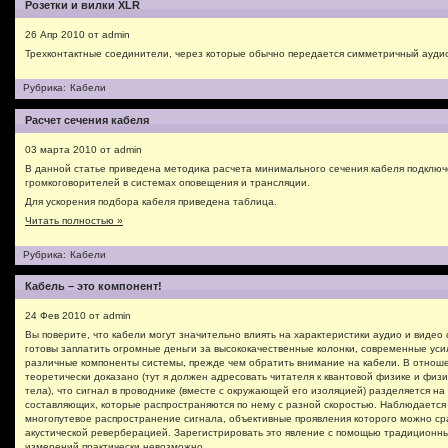
Розетки и вилки XLR
26 Апр 2010 от admin
Трехконтактные соединители, через которые обычно передается симметричный ауди
Рубрика:
Кабели
Расчет сечения кабеля
03 марта 2010 от admin
В данной статье приведена методика расчета минимального сечения кабеля подклю
громкоговорителей в системах оповещения и трансляции.
Для ускорения подбора кабеля приведена таблица.
Читать полностью »
Рубрика:
Кабели
Кабель – это компонент!
24 Фев 2010 от admin
Вы поверите, что кабели могут значительно влиять на характеристики аудио и видео
готовы заплатить огромные деньги за высококачественные колонки, современные уси
различные компоненты системы, прежде чем обратить внимание на кабели. В отнош
теоретически доказано (тут я должен адресовать читателя к квантовой физике и физи
тела), что сигнал в проводнике (вместе с окружающей его изоляцией) разделяется на
составляющих, которые распространяются по нему с разной скоростью. Наблюдается
многопутевое распространение сигнала, объективные проявления которого можно ср
акустической реверберацией. Зарегистрировать это явление с помощью традиционн
измерений практически невозможно.